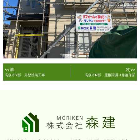
<< 前
次 >>
高萩市Y邸 外壁塗装工事
高萩市N邸 屋根雨漏り修復作業