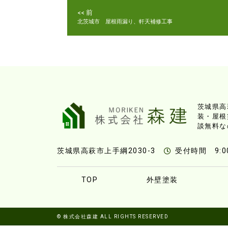
<< 前
北茨城市 屋根雨漏り、軒天補修工事
茨城県高
装・屋根
談無料な
茨城県高萩市上手綱2030-3
受付時間 9:00
TOP
外壁塗装
© 株式会社森建 ALL RIGHTS RESERVED​