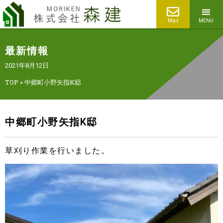
Mail
MENU
最新情報
2021年8月12日
TOP
»
中郷町小野矢指K邸
中郷町小野矢指K邸
草刈り作業を行いました。